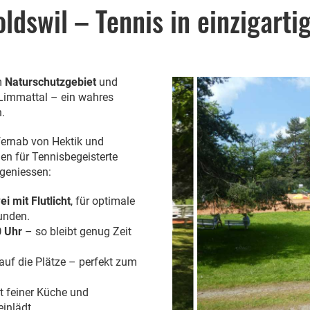
ldswil – Tennis in einzigarti
im
Naturschutzgebiet
und
Limmattal – ein wahres
n.
fernab von Hektik und
gen für Tennisbegeisterte
geniessen:
ei mit Flutlicht
, für optimale
unden.
0 Uhr
– so bleibt genug Zeit
auf die Plätze – perfekt zum
it feiner Küche und
inlädt.