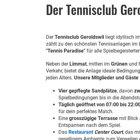
Der Tennisclub Gero
Der
Tennisclub Geroldswil
liegt idyllisch 
zählt zu den schönsten Tennisanlagen im 
"Tennis Paradise"
für alle Spielbegeisterte
Neben der
Limmat
, mitten im
Grünen
und 
Verkehr, bietet die Anlage ideale Bedingun
jeden Alters.
Unsere Mitglieder und Gäste
Vier gepflegte Sandplätze
, davon
zw
Spielbedingungen bis in die Abendst
Täglich geöffnet von 07:00 bis 22:0
für dein perfektes Match.
Eine
grosszügige Terrasse
mit Blick 
Entspannen nach dem Spiel.
Das
Restaurant
Center Court
, das m
geselligem Ambiente zum Verweilen e